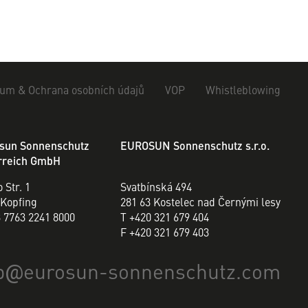
um & Ochrana osobních údajů
VOP
Whistleblowing
sun Sonnenschutz
EUROSUN Sonnenschutz s.r.o.
rreich GmbH
 Str. 1
Svatbínská 494
 Kopfing
281 63 Kostelec nad Černými lesy
3 7763 2241 8000
T +420 321 679 404
F +420 321 679 403
b
eurosun-sonnenschutz.com
@