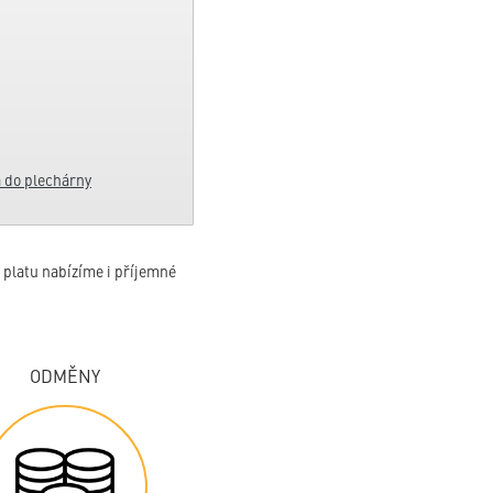
a do plechárny
o platu nabízíme i příjemné
ODMĚNY