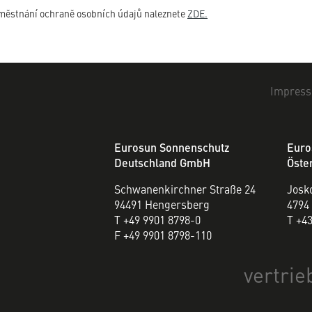
aměstnání ochraně osobních údajů naleznete
ZDE.
Impress
Eurosun Sonnenschutz
Euro
Deutschland GmbH
Öste
Schwanenkirchner Straße 24
Josko
94491 Hengersberg
4794
T +49 9901 8798-0
T +4
F +49 9901 8798-110
vertrie