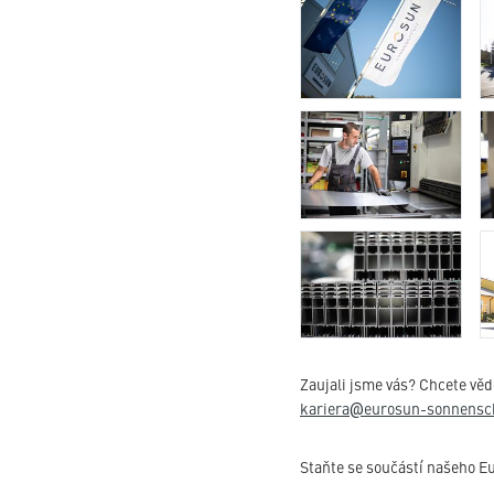
Zaujali jsme vás? Chcete věd
kariera
eurosun-sonnensc
@
Staňte se součástí našeho 