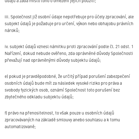
údajů a žádá místo toho o omezení jejich použití;
iii. Společnost již osobní údaje nepotřebuje pro účely zpracování, ale
subjekt údajů je požaduje pro určení, výkon nebo obhajobu právních
nároků;
iv. subjekt údajů vznesl námitku proti zpracování podle čl. 21 odst. 1
Nařízení, dokud nebude ověřeno, zda oprávněné důvody Společnosti
převažují nad oprávněnými důvody subjektu údajů;
e) pokud je pravděpodobné, že určitý případ porušení zabezpečení
osobních údajů bude mít za následek vysoké riziko pro práva a
svobody fyzických osob, oznámí Společnost toto porušení bez
zbytečného odkladu subjektu údajů;
f) právo na přenositelnost, to však pouze u osobních údajů
zpracovávaných na základě smlouvy anebo souhlasu a k tomu
automatizovaně;