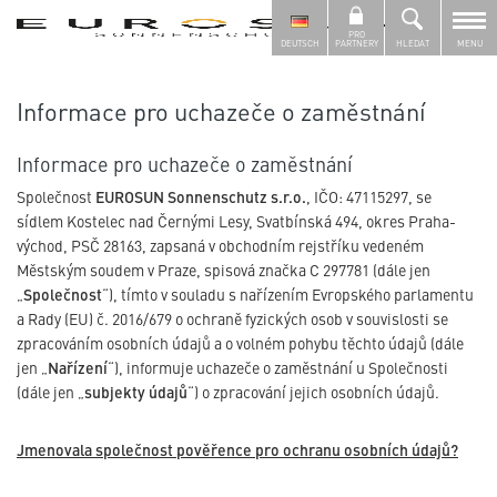
PRO
DEUTSCH
PARTNERY
HLEDAT
MENU
Informace pro uchazeče o zaměstnání
Informace pro uchazeče o zaměstnání
Společnost
EUROSUN
Sonnenschutz
s.r.o.
, IČO: 47115297, se
sídlem Kostelec nad Černými Lesy, Svatbínská 494, okres Praha-
východ, PSČ 28163, zapsaná v obchodním rejstříku vedeném
Městským soudem v Praze, spisová značka C 297781 (dále jen
„
Společnost
“), tímto v souladu s nařízením Evropského parlamentu
a Rady (EU) č. 2016/679 o ochraně fyzických osob v souvislosti se
zpracováním osobních údajů a o volném pohybu těchto údajů (dále
jen „
Nařízení
“), informuje uchazeče o zaměstnání u Společnosti
(dále jen „
subjekty údajů
“) o zpracování jejich osobních údajů.
Jmenovala společnost pověřence pro ochranu osobních údajů?