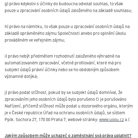
g) právo kdykoliv s účinky do budoucna odvolat souhlas, to však
pouze u zpracování osobních údajů založeného na základě souhlasu;
h) právo na námitku, to však pouze u zpracování osobních údajů na
základě oprávněného zájmu Společnosti anebo pro splnění úkolu
prováděném ve veřejném zájmu;
i) právo nebýt předmětem rozhodnutí založeného výhradně na
automatizovaném zpracování, včetně profilování, které má pro
subjekt údajů právní účinky nebo se ho obdobným způsobem
významně dotýká;
j) právo podat stížnost, pokud by se subjekt údajů domníval, že
zpracováním jeho osobních údajů bylo porušeno či je porušováno
Nařízení, přičemž stížnost může podat u dozorového orgánu, kterým
je v České republice Úřad na ochranu osobních údajů, se sídlem
Pplk. Sochora 27, 170 00 Praha 7, webové stránky:
www.uoou.cz
a /.
Jakým způsobem může uchazeč o zaměstnání svá práva uplatnit?