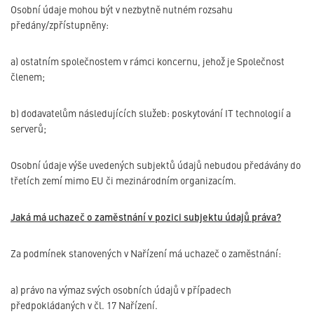
Osobní údaje mohou být v nezbytně nutném rozsahu
předány/zpřístupněny:
a) ostatním společnostem v rámci koncernu, jehož je Společnost
členem;
b) dodavatelům následujících služeb: poskytování IT technologií a
serverů;
Osobní údaje výše uvedených subjektů údajů nebudou předávány do
třetích zemí mimo EU či mezinárodním organizacím.
Jaká má uchazeč o zaměstnání v pozici subjektu údajů práva?
Za podmínek stanovených v Nařízení má uchazeč o zaměstnání:
a) právo na výmaz svých osobních údajů v případech
předpokládaných v čl. 17 Nařízení.