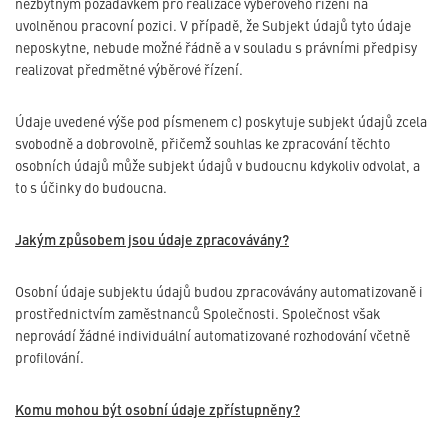
nezbytným požadavkem pro realizace výběrového řízení na
uvolněnou pracovní pozici. V případě, že Subjekt údajů tyto údaje
neposkytne, nebude možné řádně a v souladu s právními předpisy
realizovat předmětné výběrové řízení.
Údaje uvedené výše pod písmenem c) poskytuje subjekt údajů zcela
svobodně a dobrovolně, přičemž souhlas ke zpracování těchto
osobních údajů může subjekt údajů v budoucnu kdykoliv odvolat, a
to s účinky do budoucna.
Jakým způsobem jsou údaje zpracovávány?
Osobní údaje subjektu údajů budou zpracovávány automatizovaně i
prostřednictvím zaměstnanců Společnosti. Společnost však
neprovádí žádné individuální automatizované rozhodování včetně
profilování.
Komu mohou být osobní údaje zpřístupněny?