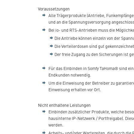
Voraussetzungen
Alle Trägerprodukte (Antriebe, Funkempfänger
und an die Spannungsversorgung angeschlosse
Bei io- und RTS-Antrieben muss die Möglichk
Die Antriebe können einzeln von der Span
Die Verteilerdosen sind gut gekennzeichne
Der freie Zugang zu den Sicherungen ist ge
Für das Einbinden in Somfy TaHoma® sind ein 
Endkunden notwendig.
Um die Einweisung der Betreiber zu garantier
Einweisung erhalten vor Ort.
Nicht enthaltene Leistungen
Einbinden zusätzlicher Produkte, welche be
hausinterne IP-Netzwerk / Portfreigabe). Di
werden.
Arbeits- und/oder Wartezeiten, die durch die