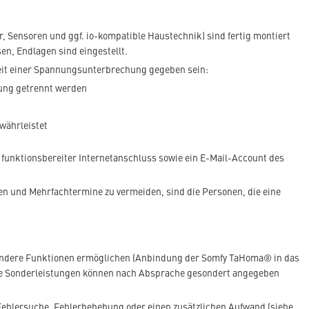
, Sensoren und ggf. io-kompatible Haustechnik) sind fertig montiert
n, Endlagen sind eingestellt.
eit einer Spannungsunterbrechung gegeben sein:
nung getrennt werden
t
währleistet
funktionsbereiter Internetanschluss sowie ein E-Mail-Account des
en und Mehrfachtermine zu vermeiden, sind die Personen, die eine
sondere Funktionen ermöglichen (Anbindung der Somfy TaHoma® in das
ese Sonderleistungen können nach Absprache gesondert angegeben
 Fehlersuche, Fehlerbehebung oder einen zusätzlichen Aufwand (siehe