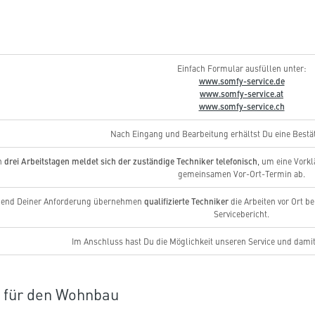
Einfach Formular ausfüllen unter:
www.somfy-service.de
www.somfy-service.at
www.somfy-service.ch
Nach Eingang und Bearbeitung erhältst Du eine Bestät
drei Arbeitstagen meldet sich der zuständige Techniker telefonisch
n
, um eine Vork
gemeinsamen Vor-Ort-Termin ab.
qualifizierte Techniker
hend Deiner Anforderung übernehmen
die Arbeiten vor Ort be
Servicebericht.
Im Anschluss hast Du die Möglichkeit unseren Service und damit 
 für den Wohnbau