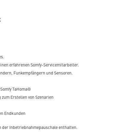
€
es.
nen erfahrenen Somfy-Servicemitarbeiter.
endern, Funkempfängern und Sensoren.
it Somfy TaHoma®
zum Erstellen von Szenarien
den Endkunden
n der Inbetriebnahmepauschale enthalten.